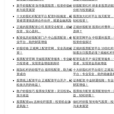
新手炒股配资 际华集团股票：投资价值分
炒股配资杠杆 拼多多股票还
析与前景展望
分析与投资建议
十大炒股杠杆配资平台 配资纠纷频发，投
股票加大杠杆平台 按天配资
资者需谨慎选择合作伙伴，规避金融风险
轻松投资！
正规的股票配资公司 股票安全配资：稳健
正规炒股配资 股票杠杆费率
投资，安心盈利。
选择？
配资低息炒股配资门户 中山股票配资：专
配资官网平台 中联重科股票
业平台，助您财富增值
投资价值探讨
炒股经验 正规网上配资官网，安全高效投
正规的股票配资平台 10倍杠
资！
味着次日股票必涨？揭秘杠杆
股票配资官网 无锡股票配资服务：专业助
配资实盘开户 保定配资服务
力投资者，实现资金增值新路径
资者，实现资金高效增值
能加杠杆的炒股平台 值得投配资，助力投
十大炒股杠杆平台排行 正规
资成功
平台：专业安全，助您稳健盈
股票线上配资平台 正规配资平台开户，轻
证券配资 中金财通投顾：专
松放大您的收益！
财富增值！
散户炒股技巧 股票按天配资：灵活投资，
股票按月配资 股票配资软件
放大收益
益，轻松炒股！
股票配资app 吉林化纤股票：投资机会还
做杠杆炒股 智光电气股票：
是风险？
与未来展望